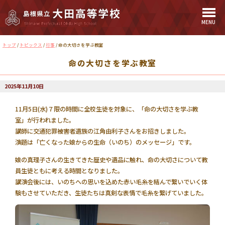
MENU
このページの本文へ
現
トップ
/
トピックス
/
行事
/
命の大切さを学ぶ教室
在
命の大切さを学ぶ教室
の
位
置：
2025年11月10日
11月5日(水)７限の時間に全校生徒を対象に、「命の大切さを学ぶ教
室」が行われました。
講師に交通犯罪被害者遺族の江角由利子さんをお招きしました。
演題は「亡くなった娘からの生命（いのち）のメッセージ」です。
娘の真理子さんの生きてきた歴史や遺品に触れ、命の大切さについて教
員生徒ともに考える時間となりました。
講演会後には、いのちへの思いを込めた赤い毛糸を結んで繋いでいく体
験もさせていただき、生徒たちは真剣な表情で毛糸を繋げていました。