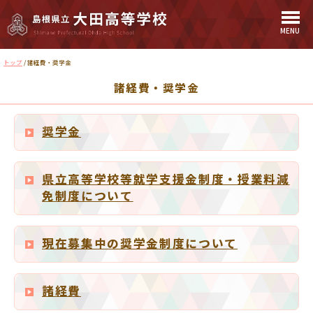
MENU
このページの本文へ
現
トップ
/
諸経費・奨学金
在
諸経費・奨学金
の
位
置：
奨学金
県立高等学校等就学支援金制度・授業料減
免制度について
現在募集中の奨学金制度について
諸経費