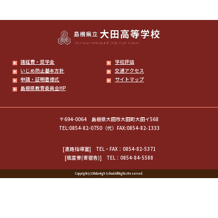
諸経費・奨学金
学校評価
いじめ防止基本方針
交通アクセス
申請・証明書様式
サイトマップ
島根県教育委員会HP
〒694-0064 島根県大田市大田町大田イ568
TEL:0854-82-0750（代）FAX:0854-82-1333
[進路指導室]
TEL・FAX：0854-82-5371
[瓶雲寮(寄宿舎)]
TEL：0854-84-5588
Copyright (c) Ohda High School All Rights Reserved.