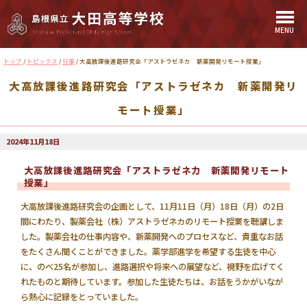
MENU
このページの本文へ
現
トップ
/
トピックス
/
行事
/
大高放課後進路研究会「アストラゼネカ 新薬開発リモート授業」
在
大高放課後進路研究会「アストラゼネカ 新薬開発リ
の
位
モート授業」
置：
2024年11月18日
大高放課後進路研究会「アストラゼネカ 新薬開発リモート
授業」
大高放課後進路研究会の企画として、11月11日（月）18日（月）の2日
間にわたり、製薬会社（株）アストラゼネカのリモート授業を聴講しま
した。製薬会社の仕事内容や、新薬開発へのプロセスなど、貴重なお話
をたくさん聞くことができました。薬学部進学を希望する生徒を中心
に、のべ25名が参加し、進路選択や将来への展望など、視野を広げてく
れたものと期待しています。参加した生徒たちは、お話をうかがいなが
ら熱心に記録をとっていました。