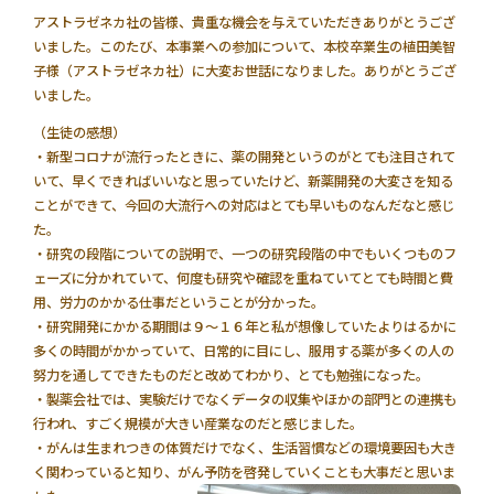
アストラゼネカ社の皆様、貴重な機会を与えていただきありがとうござ
いました。このたび、本事業への参加について、本校卒業生の植田美智
子様（アストラゼネカ社）に大変お世話になりました。ありがとうござ
いました。
（生徒の感想）
・新型コロナが流行ったときに、薬の開発というのがとても注目されて
いて、早くできればいいなと思っていたけど、新薬開発の大変さを知る
ことができて、今回の大流行への対応はとても早いものなんだなと感じ
た。
・研究の段階についての説明で、一つの研究段階の中でもいくつものフ
ェーズに分かれていて、何度も研究や確認を重ねていてとても時間と費
用、労力のかかる仕事だということが分かった。
・研究開発にかかる期間は９～１６年と私が想像していたよりはるかに
多くの時間がかかっていて、日常的に目にし、服用する薬が多くの人の
努力を通してできたものだと改めてわかり、とても勉強になった。
・製薬会社では、実験だけでなくデータの収集やほかの部門との連携も
行われ、すごく規模が大きい産業なのだと感じました。
・がんは生まれつきの体質だけでなく、生活習慣などの環境要因も大き
く関わっていると知り、がん予防を啓発していくことも大事だと思いま