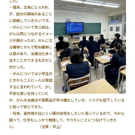
した。
・理系、文系にとらわれ
ず、自分の興味のあること
に挑戦していきたいです。
・がんについて学ぶ前は、
がんは死につながるイメー
ジが強かったが、がんにな
る確率とがんで死ぬ確率に
は差があり、治療法も多く
治すことができるものだと
分かった。
・がんについては小学生の
ときから二人に一人は発症
すると言われていて、少し
不安な思いを持っていた
が、がんの治療法や医薬品が年々確立していき、リスクも低下している
と知って安心できた。
・将来、副作用が出にくい薬の研究をしたいと思っているので、今から
調べて、化学もしっかり勉強して、やりたいことにつなげていきた
い。 （文責：井上）