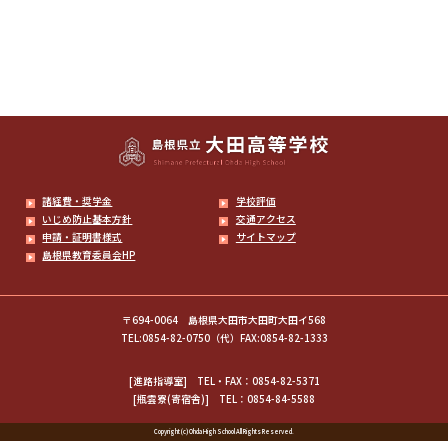
諸経費・奨学金
学校評価
いじめ防止基本方針
交通アクセス
申請・証明書様式
サイトマップ
島根県教育委員会HP
〒694-0064 島根県大田市大田町大田イ568
TEL:0854-82-0750（代）FAX:0854-82-1333
[進路指導室]
TEL・FAX：0854-82-5371
[瓶雲寮(寄宿舎)]
TEL：0854-84-5588
Copyright (c) Ohda High School All Rights Reserved.