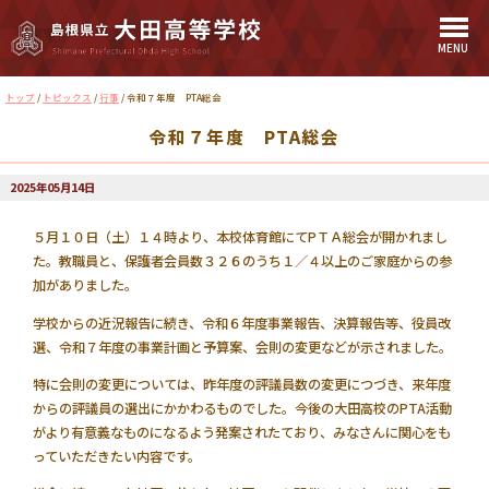
MENU
このページの本文へ
現
トップ
/
トピックス
/
行事
/
令和７年度 PTA総会
在
令和７年度 PTA総会
の
位
置：
2025年05月14日
５月１０日（土）１４時より、本校体育館にてPＴＡ総会が開かれまし
た。教職員と、保護者会員数３２６のうち１／４以上のご家庭からの参
加がありました。
学校からの近況報告に続き、令和６年度事業報告、決算報告等、役員改
選、令和７年度の事業計画と予算案、会則の変更などが示されました。
特に会則の変更については、昨年度の評議員数の変更につづき、来年度
からの評議員の選出にかかわるものでした。今後の大田高校のPTA活動
がより有意義なものになるよう発案されたており、みなさんに関心をも
っていただきたい内容です。