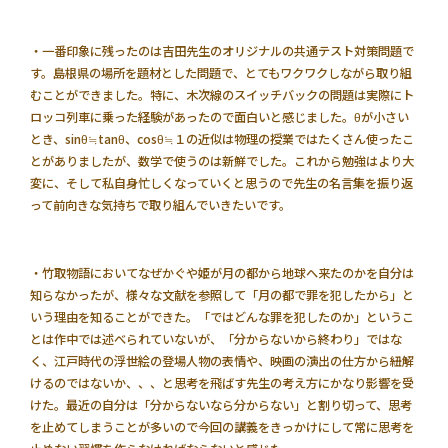
・一番印象に残ったのは吉田先生のオリジナルの共通テスト対策問題で
す。島根県の場所を題材とした問題で、とてもワクワクしながら取り組
むことができました。特に、木次線のスイッチバックの問題は実際にト
ロッコ列車に乗った経験があったので面白いと感じました。θが小さい
とき、sinθ≒tanθ、cosθ≒１の近似は物理の授業ではたくさん使ったこ
とがありましたが、数学で使うのは新鮮でした。これから勉強はより大
変に、そして私自身忙しくなっていくと思うので先生の名言集を振り返
って前向きな気持ちで取り組んでいきたいです。
・竹取物語においてなぜかぐや姫が月の都から地球へ来たのかを自分は
知らなかったが、様々な文献を参照して「月の都で罪を犯したから」と
いう理由を知ることができた。「ではどんな罪を犯したのか」というこ
とは作中では述べられていないが、「分からないから終わり」ではな
く、江戸時代の浮世絵の登場人物の表情や、映画の演出の仕方から紐解
けるのではないか、、、と思考を飛ばす先生の考え方にかなり影響を受
けた。最近の自分は「分からないなら分からない」と割り切って、思考
を止めてしまうことが多いので今回の講義をきっかけにして常に思考を