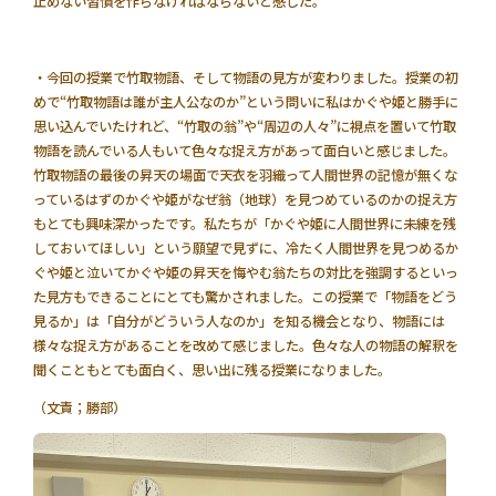
止めない習慣を作らなければならないと感じた。
・今回の授業で竹取物語、そして物語の見方が変わりました。授業の初
めで“竹取物語は誰が主人公なのか”という問いに私はかぐや姫と勝手に
思い込んでいたけれど、“竹取の翁”や“周辺の人々”に視点を置いて竹取
物語を読んでいる人もいて色々な捉え方があって面白いと感じました。
竹取物語の最後の昇天の場面で天衣を羽織って人間世界の記憶が無くな
っているはずのかぐや姫がなぜ翁（地球）を見つめているのかの捉え方
もとても興味深かったです。私たちが「かぐや姫に人間世界に未練を残
しておいてほしい」という願望で見ずに、冷たく人間世界を見つめるか
ぐや姫と泣いてかぐや姫の昇天を悔やむ翁たちの対比を強調するといっ
た見方もできることにとても驚かされました。この授業で「物語をどう
見るか」は「自分がどういう人なのか」を知る機会となり、物語には
様々な捉え方があることを改めて感じました。色々な人の物語の解釈を
聞くこともとても面白く、思い出に残る授業になりました。
（文責；勝部）