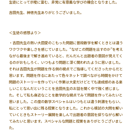
生徒にとって示唆に富む、非常に有意義な学びの機会となりました。
吉田先生、神徳先生ありがとうございました。
＜生徒の感想より＞
・吉田先生の熱い大田愛のこもった問題に普段数学を解くときとは違う
ワクワクや楽しさを感じていました。“なぜこの問題を出すのか”を考え
ながら最後まで解き進めていると、だんだんと出題者の意図が見えてく
るのがおもしろく、いつもより問題と深く関われたように思いました。
それは吉田先生が問題を作る側の視点でご指導してくださったからだと
思います。問題を作るにあたって色々ネットで調べながら時間をかけて
問題のストーリーを作っていく作業は大変だけどとても達成感のある楽
しいことなんだということを吉田先生のお話を聞く中で強く感じまし
た。そして私も身近なことを数学的な視点でみて問題を作ってみたいと
思いました。この度の数学スペシャルはいつもとは違う刺激をもらい、
私にとって思い出に残る授業となりました。これから模試の大問を解い
ていくときもストーリー展開を楽しんで出題者の意図を探りながら解い
てみたいと思います。スペシャルな問題と授業をありがとうございまし
た。