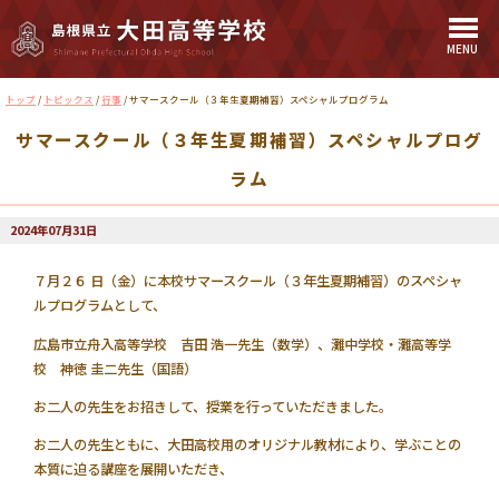
MENU
このページの本文へ
現
トップ
/
トピックス
/
行事
/
サマースクール（３年生夏期補習）スペシャルプログラム
在
サマースクール（３年生夏期補習）スペシャルプログ
の
位
ラム
置：
2024年07月31日
７月２６ 日（金）に本校サマースクール（３年生夏期補習）のスペシャ
ルプログラムとして、
広島市立舟入高等学校 吉田 浩一先生（数学）、灘中学校・灘高等学
校 神徳 圭二先生（国語）
お二人の先生をお招きして、授業を行っていただきました。
お二人の先生ともに、大田高校用のオリジナル教材により、学ぶことの
本質に迫る講座を展開いただき、