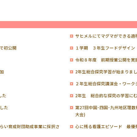
サヒメルにてマグマができる過
で初公開
１学期 ３年生フードデザイン
令和８年度 前期授業公開を実
加
2年生総合探究学習が始まりま
験
２年生総合探究講演会・ワーク
した
2年生 総合的な探究の学習に
した
第27回中国･四国･九州地区理
大会)
らい育成財団助成事業に採択さ
心に残る看護エピソード 最優