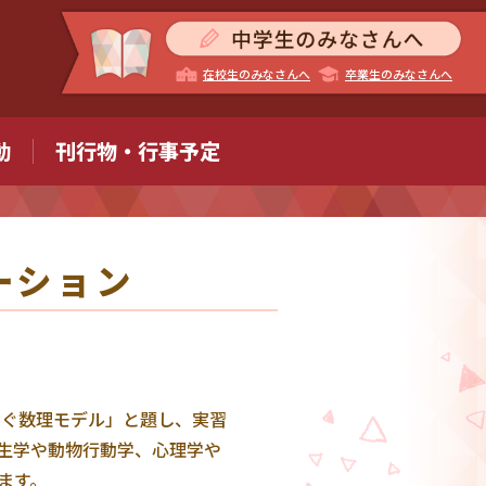
在校生のみなさんへ
卒業生のみなさんへ
動
刊行物・行事予定
ーション
なぐ数理モデル」と題し、実習
生学や動物行動学、心理学や
ます。