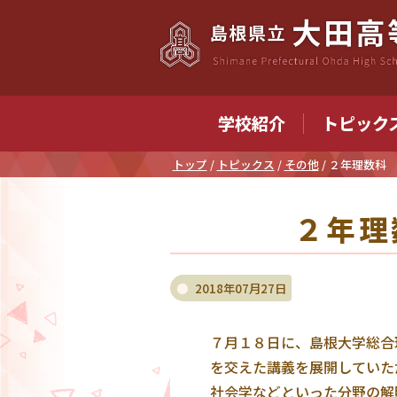
このページの本文へ
学校紹介
トピック
現
トップ
/
トピックス
/
その他
/
２年理数科
在
の
２年理
位
置：
2018年07月27日
７月１８日に、島根大学総合
を交えた講義を展開していた
社会学などといった分野の解