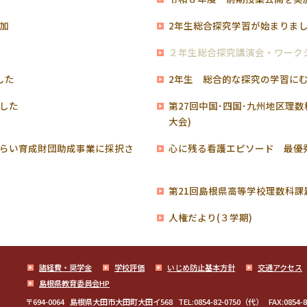
加
2年生総合探究学習が始まりま
験
２年生総合探究講演会・ワーク
した
2年生 総合的な探究の学習に
した
第27回中国･四国･九州地区理
大会)
らい育成財団助成事業に採択さ
心に残る看護エピソード 最優
第21回島根県高等学校理数科課
人権だより(３学期)
諸経費・奨学金
学校評価
いじめ防止基本方針
交通アクセス
島根県教育委員会HP
〒694-0064
島根県大田市大田町大田イ568
TEL:0854-82-0750（代）
FAX:0854-