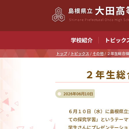
このページの本文へ
学校紹介
トピック
現
トップ
/
トピックス
/
その他
/
２年生総合
在
の
２年生総
位
置：
2026年06月10日
６月１０日（水）に島根県立
ての探究学習」というテーマ
学生さんにプレゼンテーショ