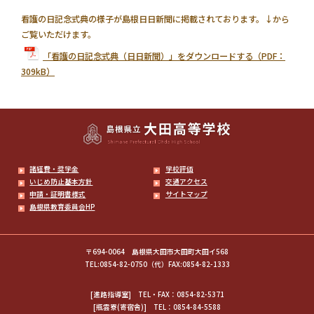
看護の日記念式典の様子が島根日日新聞に掲載されております。↓から
ご覧いただけます。
「看護の日記念式典（日日新聞）」をダウンロードする（PDF：
309kB）
諸経費・奨学金
学校評価
いじめ防止基本方針
交通アクセス
申請・証明書様式
サイトマップ
島根県教育委員会HP
〒694-0064 島根県大田市大田町大田イ568
TEL:0854-82-0750（代）FAX:0854-82-1333
[進路指導室]
TEL・FAX：0854-82-5371
[瓶雲寮(寄宿舎)]
TEL：0854-84-5588