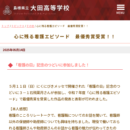
MENU
このページの本文へ
現
トップ
/
トピックス
/
その他
/
心に残る看護エピソード 最優秀賞受賞！！
在
心に残る看護エピソード 最優秀賞受賞！！
の
位
置：
2025年05月14日
「看護の日」記念のつどいに参加しました！
５月１１日（日）にくにびきメッセで開催された「看護の日」記念のつ
どいに３－１石飛葉月さんが参加し、令和７年度「心に残る看護エピソ
ード」で最優秀賞を受賞した作品の発表と表彰が行われました。
【本人感想】
看護のこころリレートークで、看護職についてのお話を聞いて、看護師
以外の保健師や助産師についても興味を持ちました。現役で働いておら
れる看護師さんや助産師さんのお話から看護の魅力が伝わってきたの