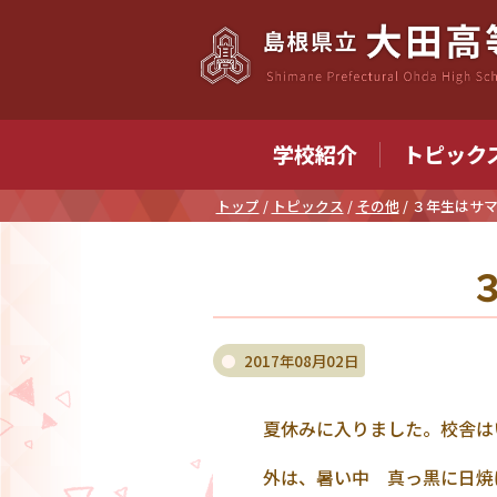
このページの本文へ
学校紹介
トピック
現
トップ
/
トピックス
/
その他
/
３年生はサ
在
の
位
置：
2017年08月02日
夏休みに入りました。校舎は
外は、暑い中 真っ黒に日焼