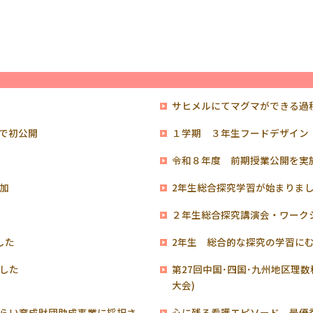
サヒメルにてマグマができる過
で初公開
１学期 ３年生フードデザイン
令和８年度 前期授業公開を実
加
2年生総合探究学習が始まりま
験
２年生総合探究講演会・ワーク
した
2年生 総合的な探究の学習に
した
第27回中国･四国･九州地区理
大会)
らい育成財団助成事業に採択さ
心に残る看護エピソード 最優