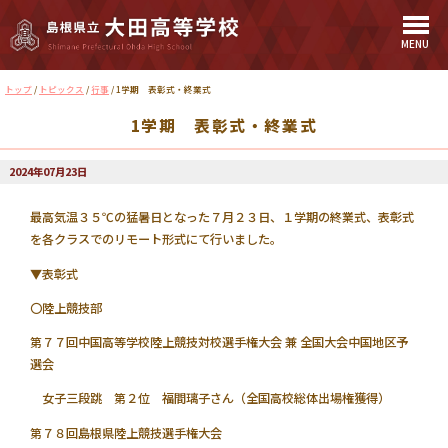
MENU
このページの本文へ
現
トップ
/
トピックス
/
行事
/
1学期 表彰式・終業式
在
1学期 表彰式・終業式
の
位
置：
2024年07月23日
最高気温３５℃の猛暑日となった７月２３日、１学期の終業式、表彰式
を各クラスでのリモート形式にて行いました。
▼表彰式
〇陸上競技部
第７７回中国高等学校陸上競技対校選手権大会 兼 全国大会中国地区予
選会
女子三段跳 第２位 福間璃子さん（全国高校総体出場権獲得）
第７８回島根県陸上競技選手権大会