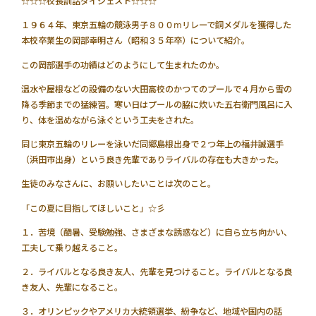
☆☆☆校長訓話ダイジェスト☆☆☆
１９６４年、東京五輪の競泳男子８００ⅿリレーで銅メダルを獲得した
本校卒業生の岡部幸明さん（昭和３５年卒）について紹介。
この岡部選手の功績はどのようにして生まれたのか。
温水や屋根などの設備のない大田高校のかつてのプールで４月から雪の
降る季節までの猛練習。寒い日はプールの脇に炊いた五右衛門風呂に入
り、体を温めながら泳ぐという工夫をされた。
同じ東京五輪のリレーを泳いだ同郷島根出身で２つ年上の福井誠選手
（浜田市出身）という良き先輩でありライバルの存在も大きかった。
生徒のみなさんに、お願いしたいことは次のこと。
「この夏に目指してほしいこと」☆彡
１．苦境（酷暑、受験勉強、さまざまな誘惑など）に自ら立ち向かい、
工夫して乗り越えること。
２．ライバルとなる良き友人、先輩を見つけること。ライバルとなる良
き友人、先輩になること。
３．オリンピックやアメリカ大統領選挙、紛争など、地域や国内の話