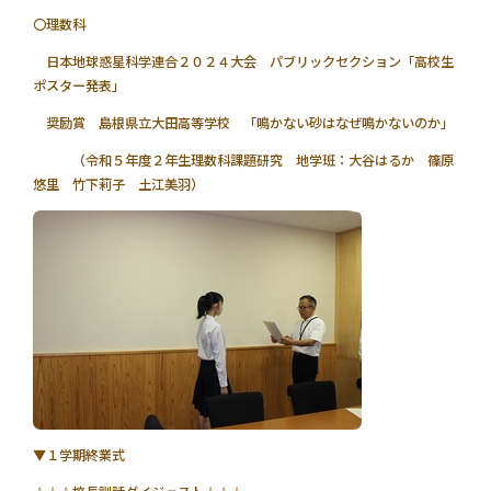
〇理数科
日本地球惑星科学連合２０２４大会 パブリックセクション「高校生
ポスター発表」
奨励賞 島根県立大田高等学校 「鳴かない砂はなぜ鳴かないのか」
（令和５年度２年生理数科課題研究 地学班：大谷はるか 篠原
悠里 竹下莉子 土江美羽）
▼１学期終業式