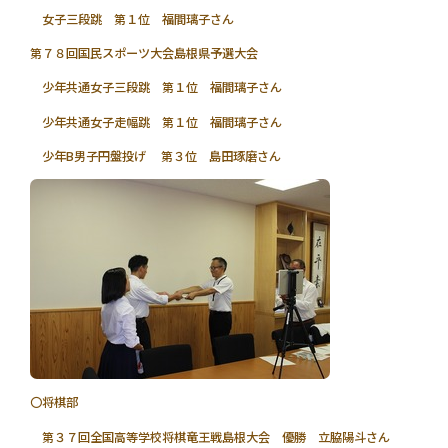
女子三段跳 第１位 福間璃子さん
第７８回国民スポーツ大会島根県予選大会
少年共通女子三段跳 第１位 福間璃子さん
少年共通女子走幅跳 第１位 福間璃子さん
少年B男子円盤投げ 第３位 島田琢磨さん
〇将棋部
第３７回全国高等学校将棋竜王戦島根大会 優勝 立脇陽斗さん