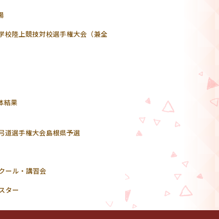
場
等学校陸上競技対校選手権大会（兼全
体結果
校弓道選手権大会島根県予選
ンクール・講習会
スター