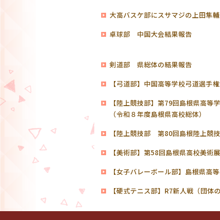
大高バスケ部にスサマジの上田隼輔
卓球部 中国大会結果報告
剣道部 県総体の結果報告
【弓道部】中国高等学校弓道選手権
【陸上競技部】第79回島根県高等
（令和８年度島根県高校総体）
【陸上競技部 第80回島根陸上競
【美術部】第58回島根県高校美術
【女子バレーボール部】島根県高等
【硬式テニス部】R7新人戦（団体の