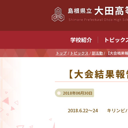
このページの本文へ
学校紹介
トピック
現
トップ
/
トピックス
/
部活動
/
【大会結果
在
の
【大会結果報
位
置：
2018年06月30日
2018.6.22～24 キ