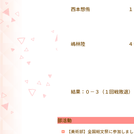
西本想侑 １０
５－１１ 
嶋林陸 ４－
４－１
７－１１ 
結果：０－３（１回戦敗退）
部活動
【美術部】全国総文祭に参加しまし