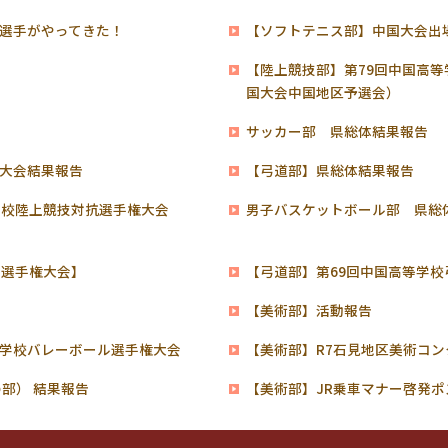
選手がやってきた！
【ソフトテニス部】中国大会出
【陸上競技部】第79回中国高
国大会中国地区予選会）
サッカー部 県総体結果報告
大会結果報告
【弓道部】県総体結果報告
学校陸上競技対抗選手権大会
男子バスケットボール部 県総
技選手権大会】
【弓道部】第69回中国高等学
展
【美術部】活動報告
学校バレーボール選手権大会
【美術部】R7石見地区美術コ
部） 結果報告
【美術部】JR乗車マナー啓発ポ