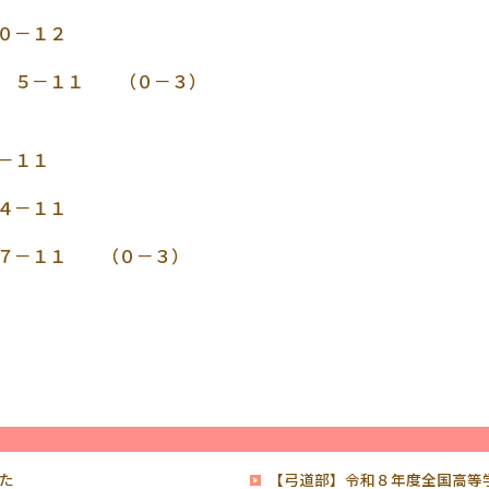
－１２
（０－３）
１１
１
（０－３）
た
【弓道部】令和８年度全国高等