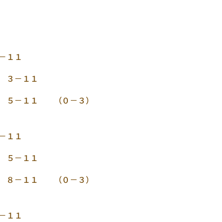
１１
１１
（０－３）
１１
１１
（０－３）
１１