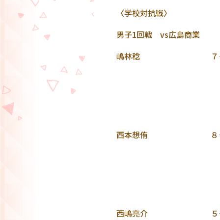
〈学校対抗戦〉
男子1回戦 vs広島商業
嶋林稔 ７－
３－
５－１１ 
西本想侑 ８－
５－
８－１１ 
西嶋亮介 ５－