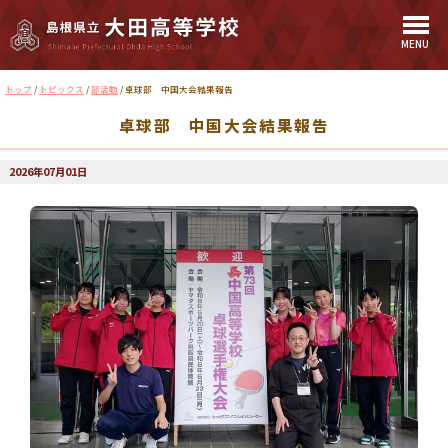
MENU
このページの本文へ
現
トップ
/
トピックス
/
部活動
/
卓球部 中国大会結果報告
在
卓球部 中国大会結果報告
の
位
置：
2026年07月01日