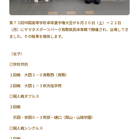
第７３回中国高等学校卓球選手権大会が６月２０日（土）～２２日
（月）にヤマタスポーツパーク鳥取県民体育館で開催され、出場してき
ました。その結果を報告します。
〈女子〉
〇学校対抗
１回戦 大田３－０鳥取西（鳥取）
２回戦 大田１－３萩光塩学院
〇個人戦ダブルス
２回戦
苅田・安田０－３阿部・樋口（岡山・山陽学園）
〇個人戦シングルス
１回戦