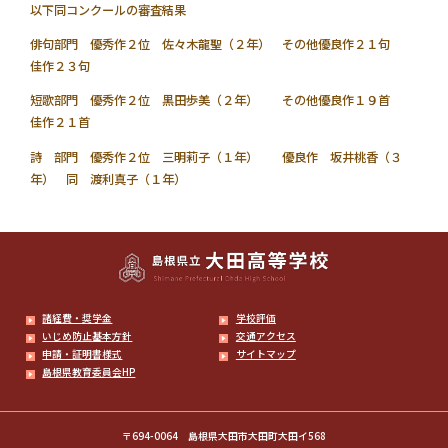
以下同コンクールの審査結果
俳句部門 優秀作２位 佐々木龍聖（２年） その他優良作２１句
佳作２３句
短歌部門 優秀作２位 黒田歩美（２年） その他優良作１９首
佳作２１首
詩 部門 優秀作２位 三明莉子（１年） 優良作 坂井桃香（３
年） 同 渡利真子（１年）
諸経費・奨学金
学校評価
いじめ防止基本方針
交通アクセス
申請・証明書様式
サイトマップ
島根県教育委員会HP
〒694-0064 島根県大田市大田町大田イ568