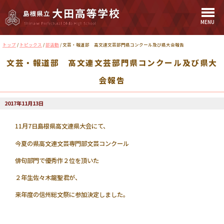
MENU
このページの本文へ
現
トップ
/
トピックス
/
部活動
/
文芸・報道部 高文連文芸部門県コンクール及び県大会報告
在
文芸・報道部 高文連文芸部門県コンクール及び県大
の
位
会報告
置：
2017年11月13日
11月7日島根県高文連県大会にて、
今夏の県高文連文芸専門部文芸コンクール
俳句部門で優秀作２位を頂いた
２年生佐々木龍聖君が、
来年度の信州総文祭に参加決定しました。