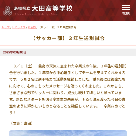
MENU
このページの本文へ
現
トップ
/
トピックス
/
部活動
/
【サッカー部】３年生送別試合
在
【サッカー部】３年生送別試合
の
位
置：
2025年03月03日
３／１（土） 最高の天気に恵まれた卒業式の午後、３年生の送別試
合を行いました。１年次から中心選手としてチームを支えてくれた４名
です。うち２名は選手権まで活動を継続しました。試合後には後輩たち
に向けて、心のこもったメッセージを贈ってくれました。これからも、
さまざまな形でサッカーに関わり、成長し続けてほしいと願っていま
す。新たなスタートを切る卒業生の未来が、明るく澄み渡った今日の青
空のように輝かしいものとなることを確信しています。 卒業おめでと
う！
（文責：富田）