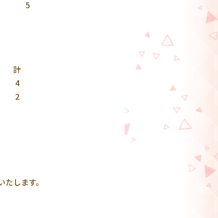
5
計
4
2
いたします。