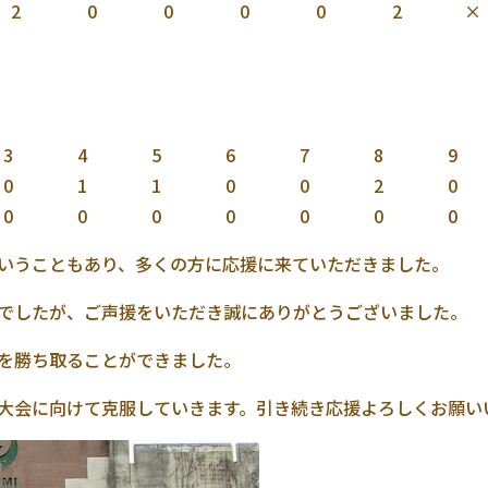
2
0
0
0
0
2
×
3
4
5
6
7
8
9
0
1
1
0
0
2
0
0
0
0
0
0
0
0
いうこともあり、多くの方に応援に来ていただきました。
でしたが、ご声援をいただき誠にありがとうございました。
を勝ち取ることができました。
大会に向けて克服していきます。引き続き応援よろしくお願い