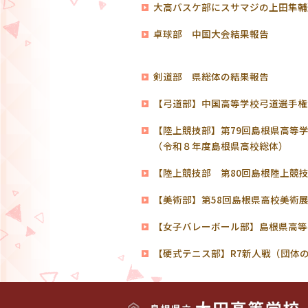
大高バスケ部にスサマジの上田隼輔
卓球部 中国大会結果報告
剣道部 県総体の結果報告
【弓道部】中国高等学校弓道選手権
【陸上競技部】第79回島根県高等
（令和８年度島根県高校総体）
【陸上競技部 第80回島根陸上競
【美術部】第58回島根県高校美術
【女子バレーボール部】島根県高等
【硬式テニス部】R7新人戦（団体の