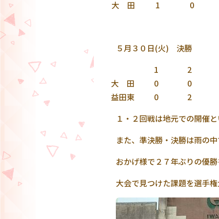
大 田
1
0
５月３０日(火) 決勝
1
2
大 田
0
0
益田東
0
2
１・２回戦は地元での開催と
また、準決勝・決勝は雨の中
おかげ様で２７年ぶりの優勝
大会で見つけた課題を選手権