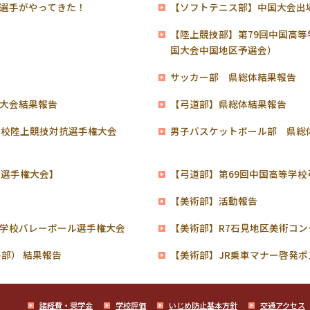
選手がやってきた！
【ソフトテニス部】中国大会出
【陸上競技部】第79回中国高
国大会中国地区予選会）
サッカー部 県総体結果報告
大会結果報告
【弓道部】県総体結果報告
学校陸上競技対抗選手権大会
男子バスケットボール部 県総
技選手権大会】
【弓道部】第69回中国高等学
展
【美術部】活動報告
学校バレーボール選手権大会
【美術部】R7石見地区美術コ
部） 結果報告
【美術部】JR乗車マナー啓発ポ
諸経費・奨学金
学校評価
いじめ防止基本方針
交通アクセス