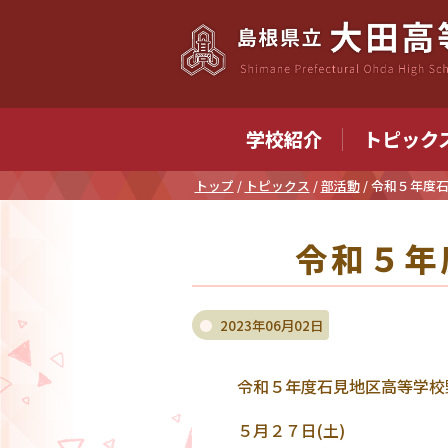
このページの本文へ
学校紹介
トピック
現
トップ
/
トピックス
/
部活動
/
令和５年度
在
の
令和５年
位
置：
2023年06月02日
令和５年度石見地区高等学校
５月２７日(土)