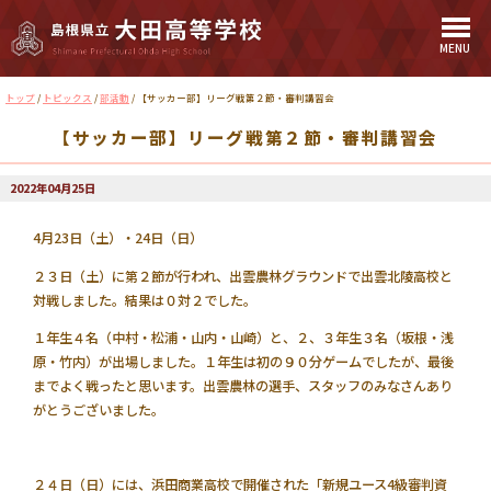
MENU
このページの本文へ
現
トップ
/
トピックス
/
部活動
/
【サッカー部】リーグ戦第２節・審判講習会
在
【サッカー部】リーグ戦第２節・審判講習会
の
位
置：
2022年04月25日
4月23日（土）・24日（日）
２３日（土）に第２節が行われ、出雲農林グラウンドで出雲北陵高校と
対戦しました。結果は０対２でした。
１年生４名（中村・松浦・山内・山崎）と、２、３年生３名（坂根・浅
原・竹内）が出場しました。１年生は初の９０分ゲームでしたが、最後
までよく戦ったと思います。出雲農林の選手、スタッフのみなさんあり
がとうございました。
２４日（日）には、浜田商業高校で開催された「新規ユース4級審判資