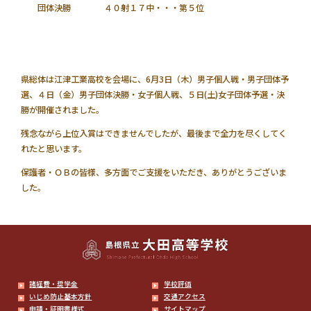
団体決勝 ４０射１７中・・・第５位
県総体は江津工業高校を会場に、6月3日（木）男子個人戦・男子団体予
選、４日（金）男子団体決勝・女子個人戦、５日(土)女子団体予選・決
勝が開催されました。
残念ながら上位入賞はできませんでしたが、最後まで全力を尽くしてく
れたと思います。
保護者・ＯＢの皆様、多方面でご支援をいただき、ありがとうございま
した。
諸経費・奨学金
学校評価
いじめ防止基本方針
交通アクセス
申請・証明書様式
サイトマップ