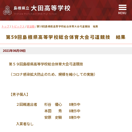
MENU
このページの本文へ
現
トップ
/
トピックス
/
部活動
/
第59回島根県高等学校総合体育大会弓道競技 結果
在
第59回島根県高等学校総合体育大会弓道競技 結果
の
位
置：
2021年06月09日
第５９回島根県高等学校総合体育大会弓道競技
（コロナ感染拡大防止のため、規模を縮小しての実施）
【男子個人】
２回戦進出者 杉谷 優心 8射5中
本田 秀 8射5中
安原 史騎 8射5中
入賞者なし