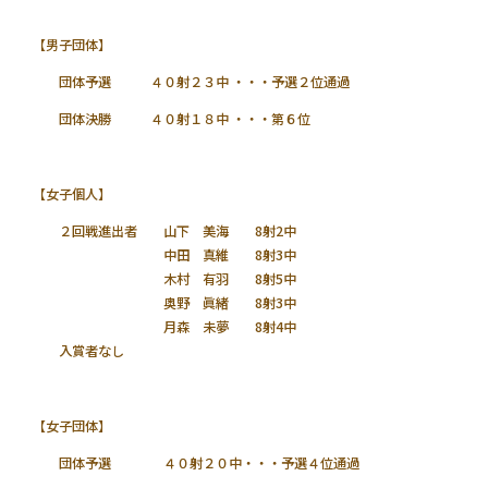
【男子団体】
団体予選 ４０射２３中 ・・・予選２位通過
団体決勝 ４０射１８中 ・・・第６位
【女子個人】
２回戦進出者 山下 美海 8射2中
中田 真維 8射3中
木村 有羽 8射5中
奥野 眞緒 8射3中
月森 未夢 8射4中
入賞者なし
【女子団体】
団体予選 ４０射２０中・・・予選４位通過