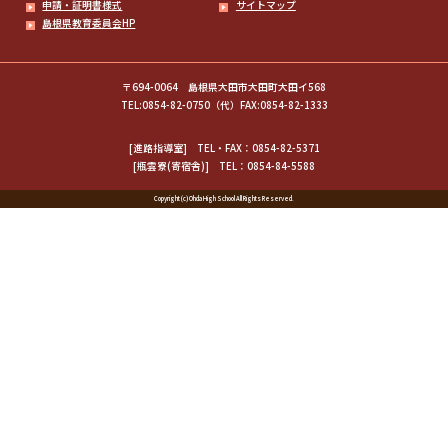
申請・証明書様式
サイトマップ
島根県教育委員会HP
〒694-0064 島根県大田市大田町大田イ568
TEL:0854-82-0750（代）FAX:0854-82-1333
[進路指導室]
TEL・FAX：0854-82-5371
[瓶雲寮(寄宿舎)]
TEL：0854-84-5588
Copyright (c) Ohda High School All Rights Reserved.