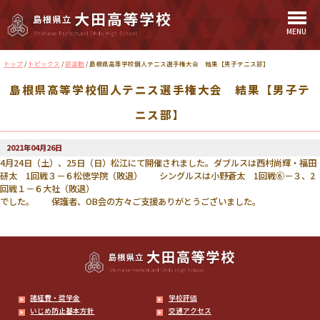
MENU
このページの本文へ
現
トップ
/
トピックス
/
部活動
/
島根県高等学校個人テニス選手権大会 結果【男子テニス部】
在
島根県高等学校個人テニス選手権大会 結果【男子テ
の
位
ニス部】
置：
2021年04月26日
4月24日（土）、25日（日）松江にて開催されました。ダブルスは西村尚輝・福田
研太 1回戦３－６松徳学院（敗退） シングルスは小野蒼太 1回戦⑥－３、2
回戦１－６大社（敗退）
でした。 保護者、OB会の方々ご支援ありがとうございました。
諸経費・奨学金
学校評価
いじめ防止基本方針
交通アクセス