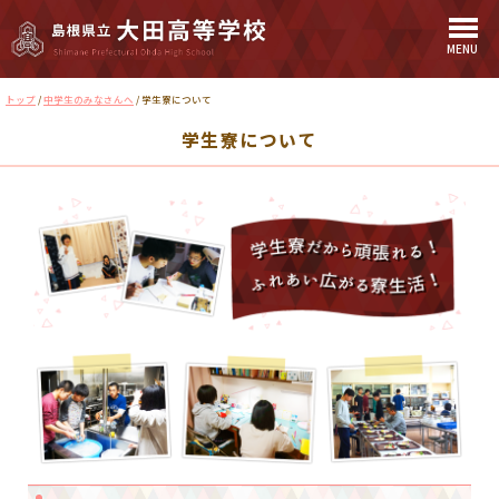
MENU
このページの本文へ
現
トップ
/
中学生のみなさんへ
/
学生寮について
在
学生寮について
の
位
置：