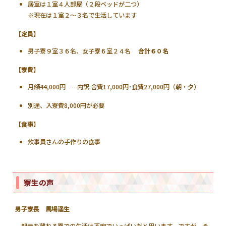
居室は１室４人部屋（２段ベッドが二つ）
※現在は１室２～３名で生活しています
【定員】
男子寮９室３６名、女子寮６室２４名
合計６０名
【寮費】
月額44,000円 …内訳:舎費17,000円･食費27,000円（朝・夕）
別途、入寮費8,000円が必要
【食事】
炊事員さんの手作りの食事
寮生の声
男子寮長 馬場遥生