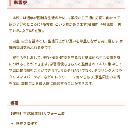
瓶雲寮
本校には通学が困難な生徒のために､学校から三瓶山方面に向かって
徒歩７分のところに｢瓶雲寮｣という寮があります(令和8年4月現在・ 男
子14名､女子6名在寮)。
自主･自立を基本とし､生徒同士がお互いを尊重しながら共に暮らす 家
庭的雰囲気あふれる寮です。
寮生活をとおして､挨拶･掃除･時問を守るなど基本的な生活習慣を身
につけることができます｡学習環境もきちんと整備されており､集中して
学習に収り組むことができます｡またそれだけでなく､ボウリング大会や
クリスマスパーティーなどのレクリエーションもあり､寮生同士の友情
を深め､高校生活を最大限に謳歌することができます。
概要
【建物】
平成30年3月リフォーム済
鉄筋２階建て