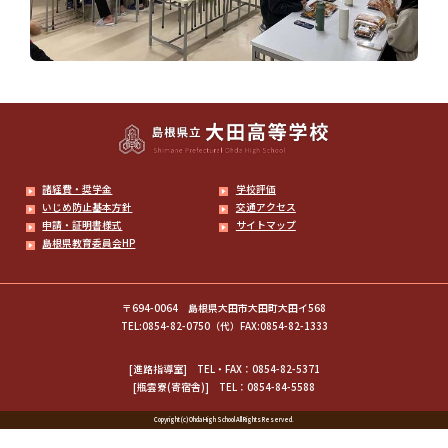
諸経費・奨学金
学校評価
いじめ防止基本方針
交通アクセス
申請・証明書様式
サイトマップ
島根県教育委員会HP
〒694-0064 島根県大田市大田町大田イ568
TEL:0854-82-0750（代）FAX:0854-82-1333
[進路指導室]
TEL・FAX：0854-82-5371
[瓶雲寮(寄宿舎)]
TEL：0854-84-5588
Copyright (c) Ohda High School All Rights Reserved.