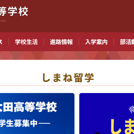
ス
学校生活
進路情報
入学案内
部活
しまね留学