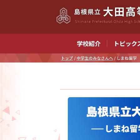
このページの本文へ
学校紹介
トピック
現
トップ
/
中学生のみなさんへ
/
しまね留学
在
の
位
置：