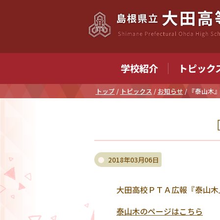
このページの本文へ
学校紹介
トピック
現
トップ
/
トピックス
/
お知らせ
/
『泰山木』
在
の
位
置：
2018年03月06日
大田高校ＰＴＡ広報『泰山木
泰山木のページはこちら