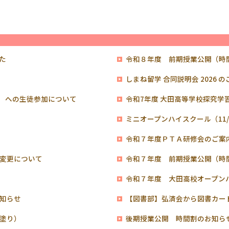
た
令和８年度 前期授業公開（時
しまね留学 合同説明会 2026 の
4） への生徒参加について
令和7年度 大田高等学校探究学習
ミニオープンハイスクール（11/
令和７年度ＰＴＡ研修会のご案
変更について
令和７年度 前期授業公開（時
令和７年度 大田高校オープン
知らせ
【図書部】弘済会から図書カー
塗り）
後期授業公開 時間割のお知ら