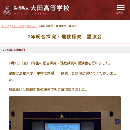
MENU
このページの本文へ
現
トップ
/
トピックス
/
お知らせ
/
2年総合探究・理数探究 講演会
在
2年総合探究・理数探究 講演会
の
位
置：
2023年06月09日
6月9日（金）2年生の総合探究・理数探究の講演会を行いました。
講師は島根大学・中村准教授。「探究」とは何か説いてくださいまし
た。
放課後には職員対象の研修でもご講演頂きました。