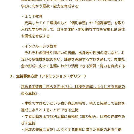
学びに向かう意欲・能力を育成する
・ＩＣＴ教育
充実したＩＣＴ環境のもと「個別学習」や「協調学習」を取り
入れた学びを通して、自ら主体的・対話的な学びを実現し創造性
や個性を育成する
・インクルーシブ教育
それぞれの個性や障がいの有無，出身地や性別の違いなど、お
互いの多様性を認め合い、課題を克服する学びを通して、共生社
会の形成に向けて生涯にわたり活用できる資質・能力を育成する
３．生徒募集方針（アドミッション・ポリシー）
求める生徒像「自らを向上させ、目標を達成しようとする意欲の
ある生徒」
・本校で学びたいという強い意志を持ち、他人と協働して目的を
達成しようとすることができる生徒
・学習活動および特別活動に積極的に取り組み、目標の達成をめ
ざす生徒
・地域の発展に貢献しようとする創意に満ちた意欲のある生徒