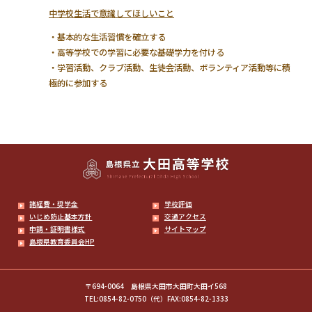
中学校生活で意識してほしいこと
・基本的な生活習慣を確立する
・高等学校での学習に必要な基礎学力を付ける
・学習活動、クラブ活動、生徒会活動、ボランティア活動等に積
極的に参加する
諸経費・奨学金
学校評価
いじめ防止基本方針
交通アクセス
申請・証明書様式
サイトマップ
島根県教育委員会HP
〒694-0064 島根県大田市大田町大田イ568
TEL:0854-82-0750（代）FAX:0854-82-1333