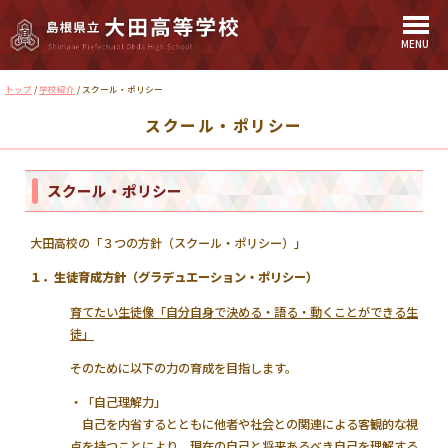
MENU
このページの本文へ
現
トップ
/
学校紹介
/
スクール・ポリシー
在
スクール・ポリシー
の
位
置：
スクール・ポリシー
大田高校の「３つの方針（スクール・ポリシー）」
１．生徒育成方針（グラデュエーション・ポリシー）
育てたい生徒像「自分自身で決める・語る・動くことができる生
徒」
そのために以下の力の育成を目指します。
・「自己理解力」
自己を内省するとともに他者や社会との関連による客観的な視
点を持つことにより、現在の自己と将来あるべき自己を理解する