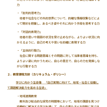
力
・「批判的思考力」
他者や社会などの外的世界について、的確な情報収集などによ
って現状を把握し、あるべき姿やそれに向かう手段を思考する力
・「対話的表現力」
他者の思いや周囲の状況を受け止めながら、よりよい状況に向
かえるように、自己の考えや思いを的確に表現する力
・「主体的行動力」
社会に関する問題意識とその問題に対して当事者意識を持ち、
よりよい姿に向かうために、自らの意志で、自らの力を発揮しな
がら行動する力
２．教育課程方針（カリキュラム・ポリシー）
学びに向かう生徒像 「自己実現に向けて、地域・社会と協働し
て課題解決能力を高める生徒」
・地域連携教育
教科及び総合的な探究の時間等において、地域の課題を見つけ
協働的に解決する学びを通して、自らの果たすべき役割に気づき