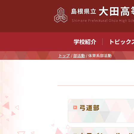
このページの本文へ
学校紹介
トピック
現
トップ
/
部活動
/
体育系部活動
在
の
位
置：
弓道部