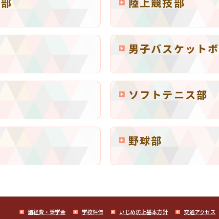
ル部
陸上競技部
男子バスケットボ
部
ソフトテニス部
野球部
諸経費・奨学金
学校評価
いじめ防止基本方針
交通アクセス